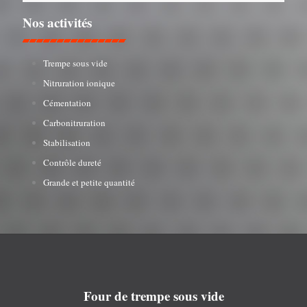
Nos activités
Trempe sous vide
Nitruration ionique
Cémentation
Carbonitruration
Stabilisation
Contrôle dureté
Grande et petite quantité
Four de trempe sous vide